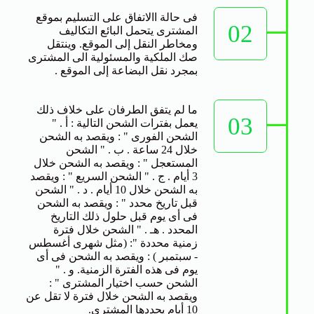
فى حالة االاتفاق على التسليم بموقع
02
المشترى يتحمل البائع التكاليف
ومخاطر النقل إلى الموقع. وينتقل
صك الملكية والمسئولية الى المشترى
بمجرد نقل البضاعة إلى الموقع .
ما لم يتفق الطرفان على خلاف ذلك
03
يعمل بفترات الشحن التالية : أ . "
الشحن الفورى " : ويقصد به الشحن
خلال 24 ساعة . ب . " الشحن
المستعجل " : ويقصد به الشحن خلال
3 أيام . ج . " الشحن السريع " : ويقصد
به الشحن خلال 10 أيام . د . " الشحن
قبل تاريخ محدد " : ويقصد به الشحن
فى أى يوم قبل حلول ذلك التاريخ
المحدد . هـ . " الشحن خلال فترة
زمنية محددة ": (مثل شهرى أغسطس
- سبتمبر ) : ويقصد به الشحن فى أى
يوم فى هذه الفترة الزمنية. و . "
الشحن حسب اختيار المشترى " :
ويقصد به الشحن خلال فترة لا تقل عن
10 أيام يحددها المشترى.