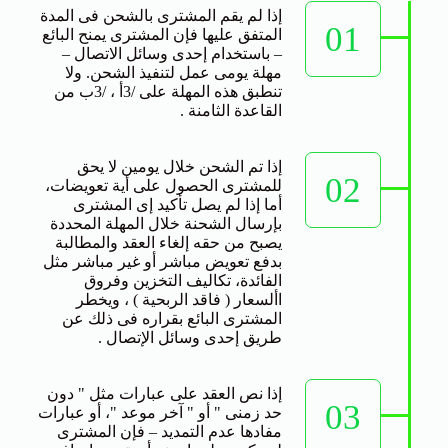
إذا لم يقم المشترى بالشحن فى المدة
01
المتفق عليها فإن المشترى يمنح البائع
– باستخدام إحدى وسائل الاتصال –
مهلة يومى عمل لتنفيذ الشحن. ولا
تنطبق هذه المهلة على /3أ ، /3ب من
القاعدة الثامنة .
إذا تم الشحن خلال يومين لا يحق
02
للمشترى الحصول على أية تعويضات،
أما إذا لم يصل تأكيد إى المشترى
بإرسال الشحنة خلال المهلة المحددة
يصبح من حقه إلغاء العقد والمطالبة
بدفع تعويض مباشر أو غير مباشر مثل
الفائدة، تكاليف التخزين وفروق
األسعار ( فاقد الربحية ) ، ويخطر
المشترى البائع بقراره فى ذلك عن
طريق إحدى وسائل الإتصال .
إذا نص العقد على عبارات مثل " دون
03
حد زمنى " أو " آخر موعد "، أو عبارات
مفادها عدم التمديد – فإن المشترى