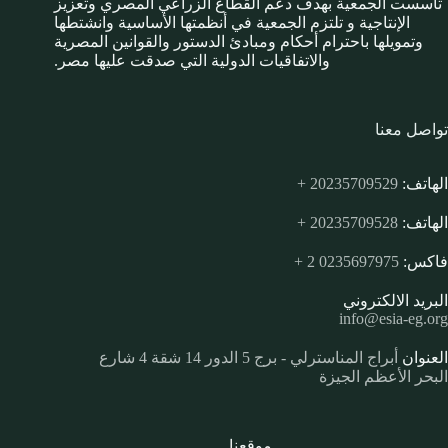
تأسست الجمعية بهدف دعم القطاع الزراعي المصري وتعزيز
الإنتاجية و تلتزم الجمعية في أنظمتها الأساسية وانشتطها
وتمويلها باحترام أحكام ومبادئ الدستور والقوانين المصرية
والاتفاقيات الدولية التي صدقت عليها مصر.
تواصل معنا
الهاتف:
20235709529 +
الهاتف:
20235709528 +
فاكس:
0235697975 2 +
البريد الالكتروني
info@esia-eg.org
العنوان
أبراج المناسترلي - برج 5 الدور 14 شقة 4 شارع
البحر الأعظم الجيزة
موقعنا