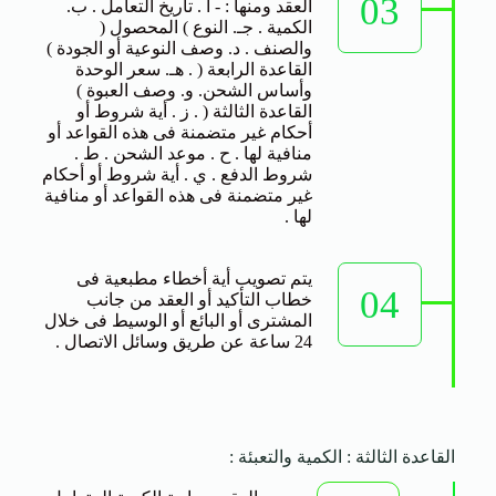
03
العقد ومنها : - أ . تاريخ التعامل . ب.
الكمية . جـ. النوع ) المحصول (
والصنف . د. وصف النوعية أو الجودة )
القاعدة الرابعة ( . هـ. سعر الوحدة
وأساس الشحن. و. وصف العبوة )
القاعدة الثالثة ( . ز . أية شروط أو
أحكام غير متضمنة فى هذه القواعد أو
منافية لها . ح . موعد الشحن . ط .
شروط الدفع . ي . أية شروط أو أحكام
غير متضمنة فى هذه القواعد أو منافية
لها .
يتم تصويب أية أخطاء مطبعية فى
04
خطاب التأكيد أو العقد من جانب
المشترى أو البائع أو الوسيط فى خلال
24 ساعة عن طريق وسائل الاتصال .
القاعدة الثالثة : الكمية والتعبئة :