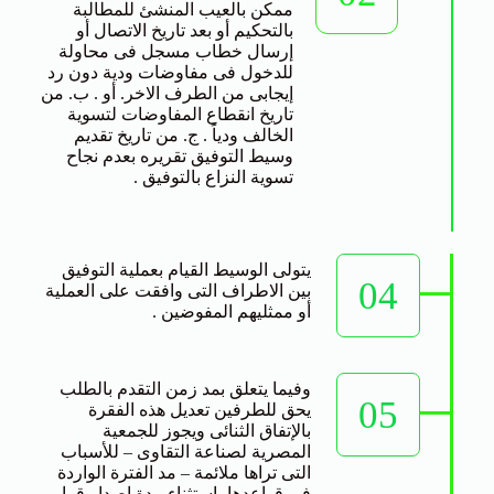
ممكن بالعيب المنشئ للمطالبة
بالتحكيم أو بعد تاريخ الاتصال أو
إرسال خطاب مسجل فى محاولة
للدخول فى مفاوضات ودية دون رد
إيجابى من الطرف الاخر. أو . ب. من
تاريخ انقطاع المفاوضات لتسوية
الخالف ودياً . ج. من تاريخ تقديم
وسيط التوفيق تقريره بعدم نجاح
تسوية النزاع بالتوفيق .
يتولى الوسيط القيام بعملية التوفيق
04
بين الاطراف التى وافقت على العملية
أو ممثليهم المفوضين .
وفيما يتعلق بمد زمن التقدم بالطلب
05
يحق للطرفين تعديل هذه الفقرة
بالإتفاق الثنائى ويجوز للجمعية
المصرية لصناعة التقاوى – للأسباب
التى تراها ملائمة – مد الفترة الواردة
فى قواعدها باستثناء مدة إصدار قرار