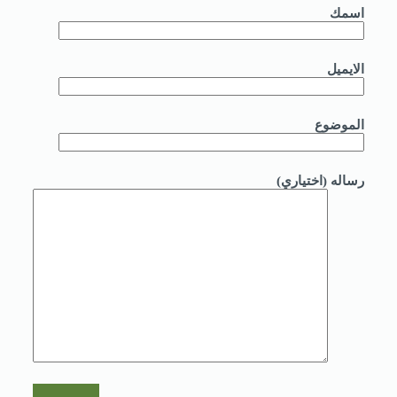
اسمك
الايميل
الموضوع
رساله (اختياري)